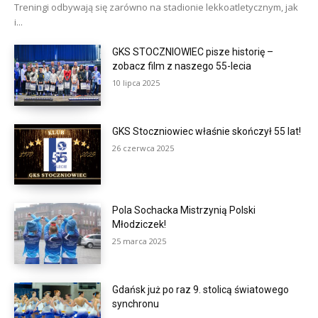
Treningi odbywają się zarówno na stadionie lekkoatletycznym, jak
i...
GKS STOCZNIOWIEC pisze historię –
zobacz film z naszego 55-lecia
10 lipca 2025
GKS Stoczniowiec właśnie skończył 55 lat!
26 czerwca 2025
Pola Sochacka Mistrzynią Polski
Młodziczek!
25 marca 2025
Gdańsk już po raz 9. stolicą światowego
synchronu