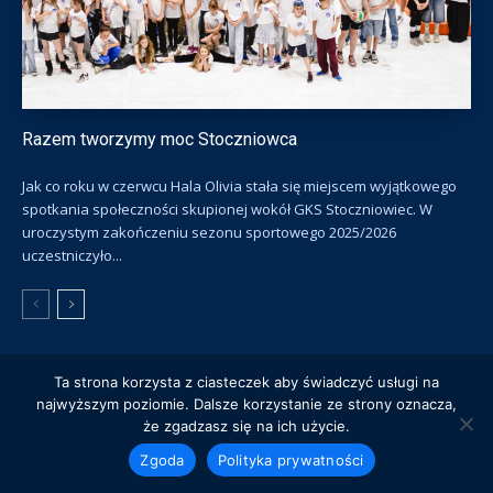
Razem tworzymy moc Stoczniowca
Jak co roku w czerwcu Hala Olivia stała się miejscem wyjątkowego
spotkania społeczności skupionej wokół GKS Stoczniowiec. W
uroczystym zakończeniu sezonu sportowego 2025/2026
uczestniczyło...
Ta strona korzysta z ciasteczek aby świadczyć usługi na
© Gdański Klub Sportowy Stoczniowiec
najwyższym poziomie. Dalsze korzystanie ze strony oznacza,
że zgadzasz się na ich użycie.
Klub
Hokej na lodzie
Łyżwiarstwo szybkie
Łyżwiarstwo figurowe
Siatkówka
Szkółki
Ślizgawki
Zgoda
Polityka prywatności
Biznes
Hotel Olivia**
Bilety
Sklep