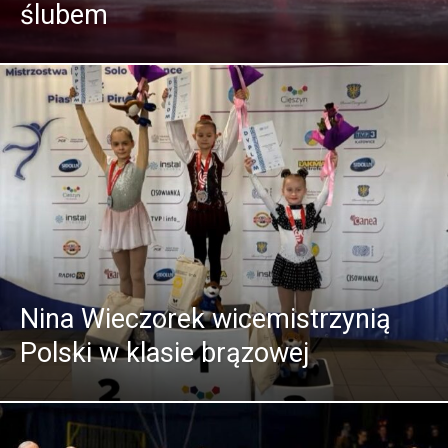
ślubem
Nina Wieczorek wicemistrzynią
Polski w klasie brązowej