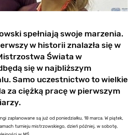
anowski spełniają swoje marzenia.
rwszy w historii znalazła się w
 Mistrzostwa Świata w
dbędą się w najbliższym
u. Samo uczestnictwo to wielkie
oda za ciężką pracę w pierwszym
arzy.
ngi zaplanowane są już od poniedziałku, 18 marca. W piątek,
ach turnieju mistrzowskiego, dzień później, w sobotę,
lejności w MŚ.