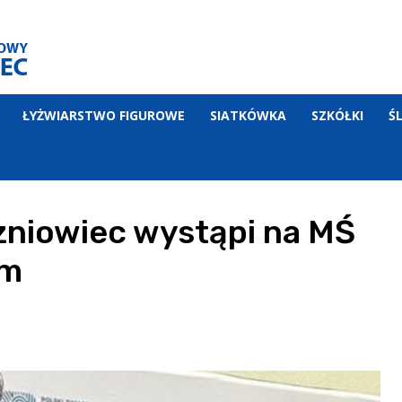
ŁYŻWIARSTWO FIGUROWE
SIATKÓWKA
SZKÓŁKI
Ś
zniowiec wystąpi na MŚ
ym