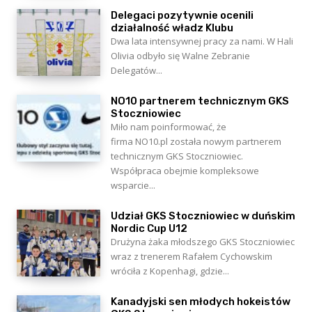
Delegaci pozytywnie ocenili
działalność władz Klubu
Dwa lata intensywnej pracy za nami. W Hali
Olivia odbyło się Walne Zebranie
Delegatów...
NO10 partnerem technicznym GKS
Stoczniowiec
Miło nam poinformować, że
firma NO10.pl została nowym partnerem
technicznym GKS Stoczniowiec.
Współpraca obejmie kompleksowe
wsparcie...
Udział GKS Stoczniowiec w duńskim
Nordic Cup U12
Drużyna żaka młodszego GKS Stoczniowiec
wraz z trenerem Rafałem Cychowskim
wróciła z Kopenhagi, gdzie...
Kanadyjski sen młodych hokeistów