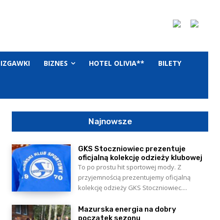
LIZGAWKI
BIZNES
HOTEL OLIVIA**
BILETY
Najnowsze
GKS Stoczniowiec prezentuje
oficjalną kolekcję odzieży klubowej
To po prostu hit sportowej mody. Z
przyjemnością prezentujemy oficjalną
kolekcję odzieży GKS Stoczniowiec....
Mazurska energia na dobry
początek sezonu