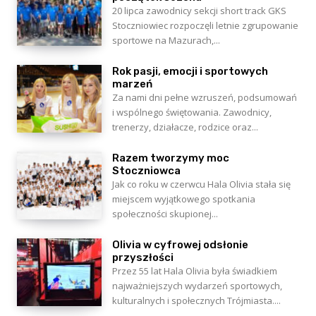
20 lipca zawodnicy sekcji short track GKS
Stoczniowiec rozpoczęli letnie zgrupowanie
sportowe na Mazurach,...
Rok pasji, emocji i sportowych
marzeń
Za nami dni pełne wzruszeń, podsumowań
i wspólnego świętowania. Zawodnicy,
trenerzy, działacze, rodzice oraz...
Razem tworzymy moc
Stoczniowca
Jak co roku w czerwcu Hala Olivia stała się
miejscem wyjątkowego spotkania
społeczności skupionej...
Olivia w cyfrowej odsłonie
przyszłości
Przez 55 lat Hala Olivia była świadkiem
najważniejszych wydarzeń sportowych,
kulturalnych i społecznych Trójmiasta....