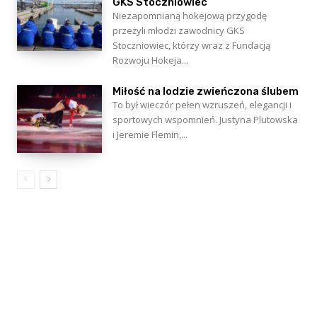
GKS Stoczniowiec
Niezapomnianą hokejową przygodę
przeżyli młodzi zawodnicy GKS
Stoczniowiec, którzy wraz z Fundacją
Rozwoju Hokeja...
Miłość na lodzie zwieńczona ślubem
To był wieczór pełen wzruszeń, elegancji i
sportowych wspomnień. Justyna Plutowska
i Jeremie Flemin,...