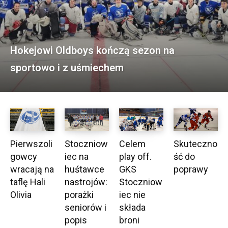
Hokejowi Oldboys kończą sezon na
sportowo i z uśmiechem
Pierwszoli
Stoczniow
Celem
Skuteczno
gowcy
iec na
play off.
ść do
wracają na
huśtawce
GKS
poprawy
taflę Hali
nastrojów:
Stoczniow
Olivia
porażki
iec nie
seniorów i
składa
popis
broni