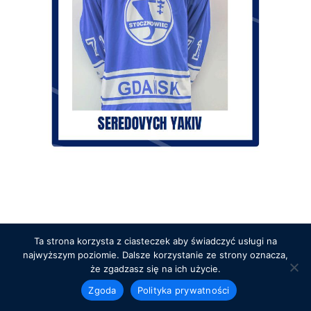
Ta strona korzysta z ciasteczek aby świadczyć usługi na
najwyższym poziomie. Dalsze korzystanie ze strony oznacza,
że zgadzasz się na ich użycie.
Zgoda
Polityka prywatności