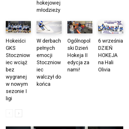
hokejowej
młodzieży
Hokeiści
W derbach
Ogólnopol
6 września
GKS
pełnych
ski Dzień
DZIEŃ
Stoczniow
emocji
Hokeja II
HOKEJA
iec wciąż
Stoczniow
edycja za
na Hali
bez
iec
nami!
Olivia
wygranej
walczył do
w nowym
końca
sezonie I
ligi