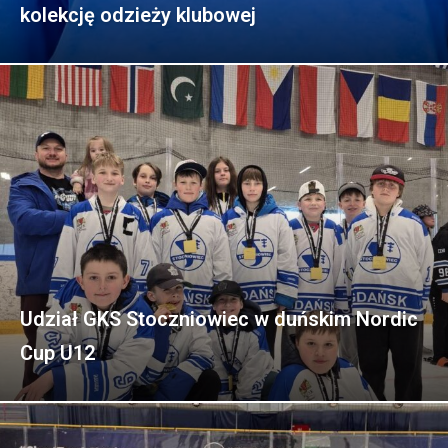
kolekcję odzieży klubowej
Udział GKS Stoczniowiec w duńskim Nordic
Cup U12