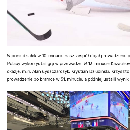
W poniedziałek w 10. minucie nasz zespół objął prowadzenie p
Polacy wykorzystali grę w przewadze. W 13. minucie Kazachowi
okazje, m.in. Alan Łyszczarczyk, Krystian Dziubiński, Krzyszto
prowadzenie po bramce w 51. minucie, a później ustalili wynik