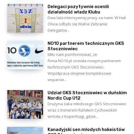
Delegaci pozytywnie ocenili
działalność władz Klubu
Dwa lata intensywnej pracy za nami. W Hali
Olivia odbyło się Walne Zebranie
Delegatów...
NO10 partnerem technicznym GKS
Stoczniowiec
Miło nam poinformować, że
firma NO10.pl została nowym partnerem
technicznym GKS Stoczniowiec.
Współpraca obejmie kompleksowe
wsparcie...
Udział GKS Stoczniowiec w duńskim
Nordic Cup U12
Drużyna żaka młodszego GKS Stoczniowiec
wraz z trenerem Rafałem Cychowskim
wróciła z Kopenhagi, gdzie...
Kanadyjski sen młodych hokeistów