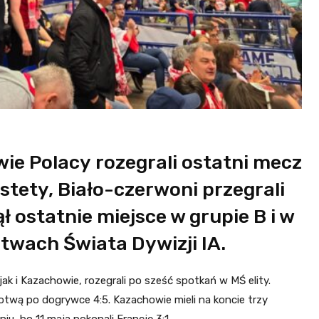
ie Polacy rozegrali ostatni mecz
stety, Biało-czerwoni przegrali
ł ostatnie miejsce w grupie B i w
twach Świata Dywizji IA.
 i Kazachowie, rozegrali po sześć spotkań w MŚ elity.
Łotwą po dogrywce 4:5. Kazachowie mieli na koncie trzy