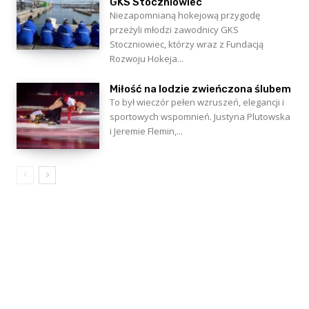
GKS Stoczniowiec
Niezapomnianą hokejową przygodę
przeżyli młodzi zawodnicy GKS
Stoczniowiec, którzy wraz z Fundacją
Rozwoju Hokeja...
Miłość na lodzie zwieńczona ślubem
To był wieczór pełen wzruszeń, elegancji i
sportowych wspomnień. Justyna Plutowska
i Jeremie Flemin,...