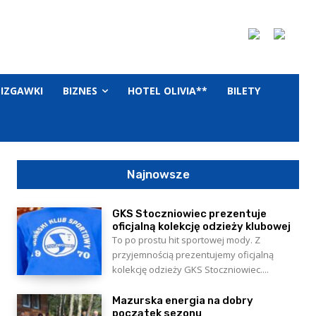
LIZGAWKI
BIZNES
HOTEL OLIVIA**
BILETY
Najnowsze
GKS Stoczniowiec prezentuje
oficjalną kolekcję odzieży klubowej
To po prostu hit sportowej mody. Z
przyjemnością prezentujemy oficjalną
kolekcję odzieży GKS Stoczniowiec....
Mazurska energia na dobry
początek sezonu