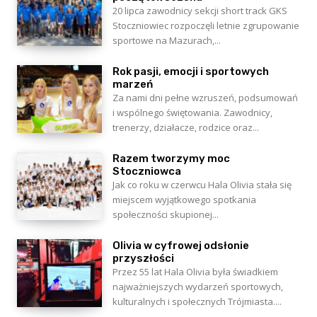
20 lipca zawodnicy sekcji short track GKS
Stoczniowiec rozpoczęli letnie zgrupowanie
sportowe na Mazurach,...
Rok pasji, emocji i sportowych
marzeń
Za nami dni pełne wzruszeń, podsumowań
i wspólnego świętowania. Zawodnicy,
trenerzy, działacze, rodzice oraz...
Razem tworzymy moc
Stoczniowca
Jak co roku w czerwcu Hala Olivia stała się
miejscem wyjątkowego spotkania
społeczności skupionej...
Olivia w cyfrowej odsłonie
przyszłości
Przez 55 lat Hala Olivia była świadkiem
najważniejszych wydarzeń sportowych,
kulturalnych i społecznych Trójmiasta....