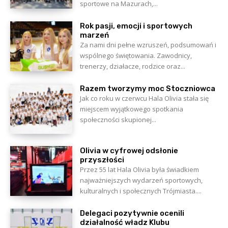
sportowe na Mazurach,...
Rok pasji, emocji i sportowych
marzeń
Za nami dni pełne wzruszeń, podsumowań i
wspólnego świętowania. Zawodnicy,
trenerzy, działacze, rodzice oraz...
Razem tworzymy moc Stoczniowca
Jak co roku w czerwcu Hala Olivia stała się
miejscem wyjątkowego spotkania
społeczności skupionej...
Olivia w cyfrowej odsłonie
przyszłości
Przez 55 lat Hala Olivia była świadkiem
najważniejszych wydarzeń sportowych,
kulturalnych i społecznych Trójmiasta....
Delegaci pozytywnie ocenili
działalność władz Klubu