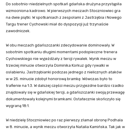
Do sobotnio-niedzielnych spotkań gdańska drużyna przystąpiła
wzmocniona kadrowo. W pierwszych meczach Stoczniowiec gra
na dwie piątki. W spotkaniach z zespołami z Jastrzębia i Nowego
Targu trener Cychowski miał do dyspozycji już trzynaście
zawodniczek.
W obu meczach gdańszczanki zdecydowanie dominowały. W
sobotnim spotkaniu długimi momentami podopieczne trenera
Cychowskiego nie wyjeżdżały z tercji rywalek. Wynik meczu w
trzeciej minucie otworzyła Dominika Korkuz gdy rywalki w
osłabieniu. Jastrzębianki podczas jednego z nielicznych ataków
w w 25. minucie zdobył honorową bramkę. Wówczas było to
trafienie na 1:3. W dalszej części meczu przyjezdne bardzo rzadko
znajdowały się w gdańskiej tercji, a gdańszczanki swoją przewagę
dokumentowały kolejnymi bramkami. Ostatecznie skończyło się
wygraną 18:1.
W niedzielę Stoczniowiec po raz pierwszy złamał obronę Podhala
w 8. minucie, a wynik meczu otworzyła Natalia Kamińska. Tak jak w