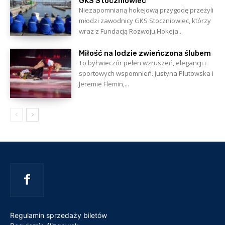
GKS Stoczniowiec
Niezapomnianą hokejową przygodę przeżyli
młodzi zawodnicy GKS Stoczniowiec, którzy
wraz z Fundacją Rozwoju Hokeja...
Miłość na lodzie zwieńczona ślubem
To był wieczór pełen wzruszeń, elegancji i
sportowych wspomnień. Justyna Plutowska i
Jeremie Flemin,...
Regulamin sprzedaży biletów