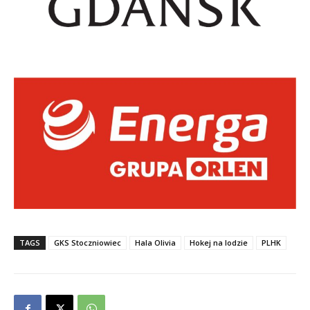
TAGS
GKS Stoczniowiec
Hala Olivia
Hokej na lodzie
PLHK