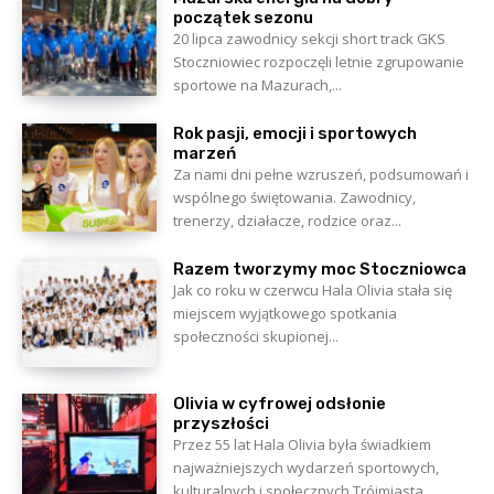
początek sezonu
20 lipca zawodnicy sekcji short track GKS
Stoczniowiec rozpoczęli letnie zgrupowanie
sportowe na Mazurach,...
Rok pasji, emocji i sportowych
marzeń
Za nami dni pełne wzruszeń, podsumowań i
wspólnego świętowania. Zawodnicy,
trenerzy, działacze, rodzice oraz...
Razem tworzymy moc Stoczniowca
Jak co roku w czerwcu Hala Olivia stała się
miejscem wyjątkowego spotkania
społeczności skupionej...
Olivia w cyfrowej odsłonie
przyszłości
Przez 55 lat Hala Olivia była świadkiem
najważniejszych wydarzeń sportowych,
kulturalnych i społecznych Trójmiasta....