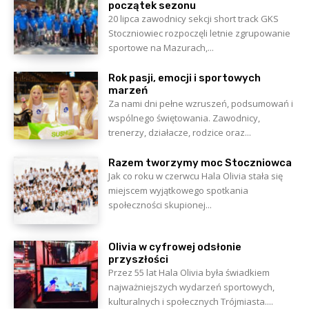
początek sezonu
20 lipca zawodnicy sekcji short track GKS
Stoczniowiec rozpoczęli letnie zgrupowanie
sportowe na Mazurach,...
Rok pasji, emocji i sportowych
marzeń
Za nami dni pełne wzruszeń, podsumowań i
wspólnego świętowania. Zawodnicy,
trenerzy, działacze, rodzice oraz...
Razem tworzymy moc Stoczniowca
Jak co roku w czerwcu Hala Olivia stała się
miejscem wyjątkowego spotkania
społeczności skupionej...
Olivia w cyfrowej odsłonie
przyszłości
Przez 55 lat Hala Olivia była świadkiem
najważniejszych wydarzeń sportowych,
kulturalnych i społecznych Trójmiasta....