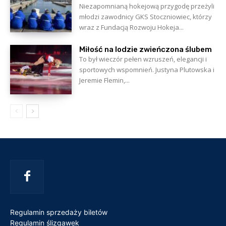
Niezapomnianą hokejową przygodę przeżyli
młodzi zawodnicy GKS Stoczniowiec, którzy
wraz z Fundacją Rozwoju Hokeja...
Miłość na lodzie zwieńczona ślubem
To był wieczór pełen wzruszeń, elegancji i
sportowych wspomnień. Justyna Plutowska i
Jeremie Flemin,...
Regulamin sprzedaży biletów
Regulamin ślizgawek