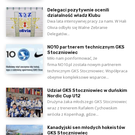
Delegaci pozytywnie ocenili
działalność władz Klubu
Dwa lata intensywnej pracy za nami. W Hali
Olivia odbyło się Walne Zebranie
Delegatów...
NO10 partnerem technicznym GKS
Stoczniowiec
Miło nam poinformować, że
firma NO10.pl została nowym partnerem
technicznym GKS Stoczniowiec. Współpraca
obejmie kompleksowe wsparcie...
Udział GKS Stoczniowiec w duńskim
Nordic Cup U12
Drużyna żaka młodszego GKS Stoczniowiec
wraz z trenerem Rafałem Cychowskim
wróciła z Kopenhagi, gdzie...
Kanadyjski sen młodych hokeistów
GKS Stoczniowiec