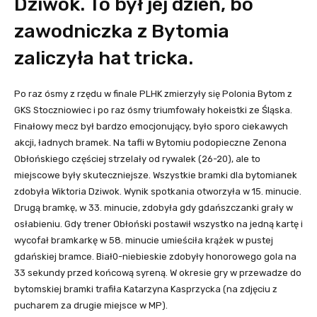
Dziwok. To był jej dzień, bo
zawodniczka z Bytomia
zaliczyła hat tricka.
Po raz ósmy z rzędu w finale PLHK zmierzyły się Polonia Bytom z
GKS Stoczniowiec i po raz ósmy triumfowały hokeistki ze Śląska.
Finałowy mecz był bardzo emocjonujący, było sporo ciekawych
akcji, ładnych bramek. Na tafli w Bytomiu podopieczne Zenona
Obłońskiego częściej strzelały od rywalek (26-20), ale to
miejscowe były skuteczniejsze. Wszystkie bramki dla bytomianek
zdobyła Wiktoria Dziwok. Wynik spotkania otworzyła w 15. minucie.
Drugą bramkę, w 33. minucie, zdobyła gdy gdańszczanki grały w
osłabieniu. Gdy trener Obłoński postawił wszystko na jedną kartę i
wycofał bramkarkę w 58. minucie umieściła krążek w pustej
gdańskiej bramce. Biał0-niebieskie zdobyły honorowego gola na
33 sekundy przed końcową syreną. W okresie gry w przewadze do
bytomskiej bramki trafiła Katarzyna Kasprzycka (na zdjęciu z
pucharem za drugie miejsce w MP).