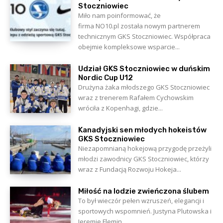
Stoczniowiec
Miło nam poinformować, że
firma NO10.pl została nowym partnerem
technicznym GKS Stoczniowiec. Współpraca
obejmie kompleksowe wsparcie...
Udział GKS Stoczniowiec w duńskim
Nordic Cup U12
Drużyna żaka młodszego GKS Stoczniowiec
wraz z trenerem Rafałem Cychowskim
wróciła z Kopenhagi, gdzie...
Kanadyjski sen młodych hokeistów
GKS Stoczniowiec
Niezapomnianą hokejową przygodę przeżyli
młodzi zawodnicy GKS Stoczniowiec, którzy
wraz z Fundacją Rozwoju Hokeja...
Miłość na lodzie zwieńczona ślubem
To był wieczór pełen wzruszeń, elegancji i
sportowych wspomnień. Justyna Plutowska i
Jeremie Flemin,...