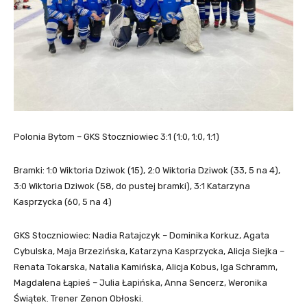
Polonia Bytom – GKS Stoczniowiec 3:1 (1:0, 1:0, 1:1)
Bramki: 1:0 Wiktoria Dziwok (15), 2:0 Wiktoria Dziwok (33, 5 na 4),
3:0 Wiktoria Dziwok (58, do pustej bramki), 3:1 Katarzyna
Kasprzycka (60, 5 na 4)
GKS Stoczniowiec: Nadia Ratajczyk – Dominika Korkuz, Agata
Cybulska, Maja Brzezińska, Katarzyna Kasprzycka, Alicja Siejka –
Renata Tokarska, Natalia Kamińska, Alicja Kobus, Iga Schramm,
Magdalena Łąpieś – Julia Łapińska, Anna Sencerz, Weronika
Świątek. Trener Zenon Obłoski.