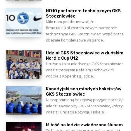
NO10 partnerem technicznym GKS
Stoczniowiec
Miło nam poinformować, że
firma NO10.pl została nowym partnerem
technicznym GKS Stoczniowiec. Współpraca
obejmie kompleksowe wsparcie...
Udział GKS Stoczniowiec w duńskim
Nordic Cup U12
Drużyna żaka młodszego GKS Stoczniowiec
wraz z trenerem Rafałem Cychowskim
wróciła z Kopenhagi, gdzie...
Kanadyjski sen młodych hokeistów
GKS Stoczniowiec
Niezapomnianą hokejową przygodę przeżyli
młodzi zawodnicy GKS Stoczniowiec, którzy
wraz z Fundacją Rozwoju Hokeja...
Miłość na lodzie zwieńczona ślubem
To był wieczór pełen wzruszeń, elegancji i