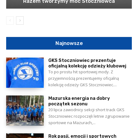
Razem tworzymy moc Stoczniowca
Najnowsze
GKS Stoczniowiec prezentuje
oficjalną kolekcję odzieży klubowej
To po prostu hit sportowej mody. Z
przyjemnością prezentujemy oficjalną
kolekcję odzieży GKS Stoczniowiec....
Mazurska energia na dobry
początek sezonu
20 lipca zawodnicy sekcji short track GKS
Stoczniowiec rozpoczęli letnie zgrupowanie
sportowe na Mazurach,...
Rok pasji, emocji i sportowych