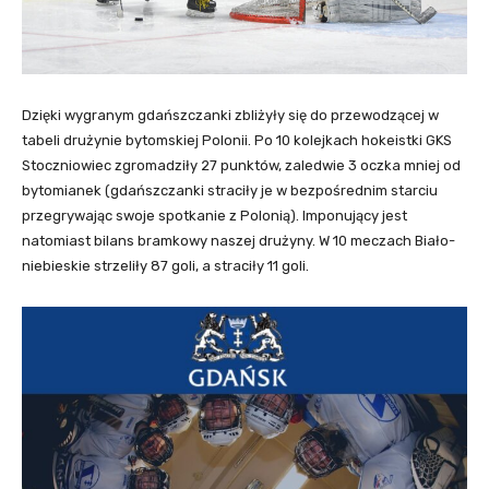
Dzięki wygranym gdańszczanki zbliżyły się do przewodzącej w
tabeli drużynie bytomskiej Polonii. Po 10 kolejkach hokeistki GKS
Stoczniowiec zgromadziły 27 punktów, zaledwie 3 oczka mniej od
bytomianek (gdańszczanki straciły je w bezpośrednim starciu
przegrywając swoje spotkanie z Polonią). Imponujący jest
natomiast bilans bramkowy naszej drużyny. W 10 meczach Biało-
niebieskie strzeliły 87 goli, a straciły 11 goli.