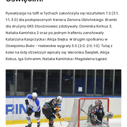
Rywalizacja na tafli w Tychach zakończyła się rezultatem 7:2 (3:1,
1:1, 3:0) dla podopiecznych trenera Zenona Obłońskiego. Bramki
dla drużyny GKS Stoczniowiec zdobywały: Dominika Korkuz 3,
Natalia Kamińska 2 oraz po jednym trafieniu zanotowały
Katarzyna Kasprzycka i Alicja Siejka. W drugim spotkaniu w
Oświęcimiu Biało – niebieskie wygrały 5:0 (2:0, 2:0, 1:0). Tutaj z
kolei na listę strzelczyń wpisały się: Weronika Świątek, Alicja
Kobus, Iga Schramm, Natalia Kamińska i Magdalena Łąpieś.