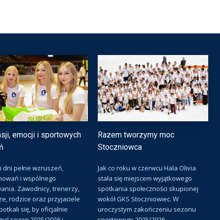
sji, emocji i sportowych
Razem tworzymy moc
ń
Stoczniowca
 dni pełne wzruszeń,
Jak co roku w czerwcu Hala Olivia
owań i wspólnego
stała się miejscem wyjątkowego
ania. Zawodnicy, trenerzy,
spotkania społeczności skupionej
ze, rodzice oraz przyjaciele
wokół GKS Stoczniowiec. W
otkali się, by oficjalnie
uroczystym zakończeniu sezonu
yć sezon 2025/2026 i...
sportowego 2025/2026