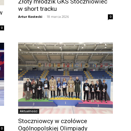
Złoty młodzik GKS Stoczniowiec
w short tracku
w
Artur Kostecki
-
18 marca 2026
0
0
Aktualności
Stoczniowcy w czołówce
Ogólnopolskiej Olimpiady
0