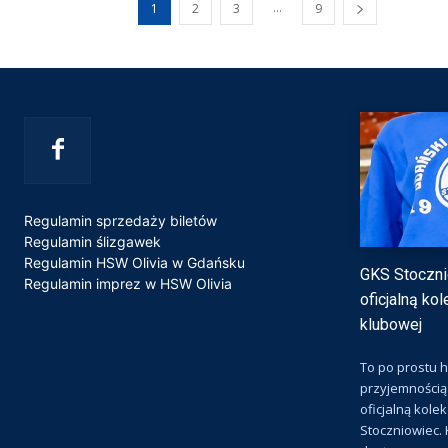
...
1
2
3
9
Regulamin sprzedaży biletów
Regulamin ślizgawek
Regulamin HSW Olivia w Gdańsku
GKS Stoczni
Regulamin imprez w HSW Olivia
oficjalną ko
klubowej
To po prostu h
przyjemnością
oficjalną kole
Stoczniowiec. 