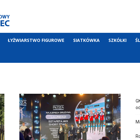
ŁYŻWIARSTWO FIGUROWE
SIATKÓWKA
SZKÓŁKI
Ś
GK
od
Ma
Ro