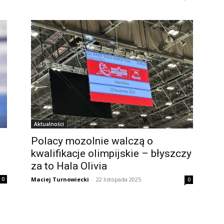
Aktualności
Polacy mozolnie walczą o
kwalifikacje olimpijskie – błyszczy
za to Hala Olivia
0
Maciej Turnowiecki
-
22 listopada 2025
0