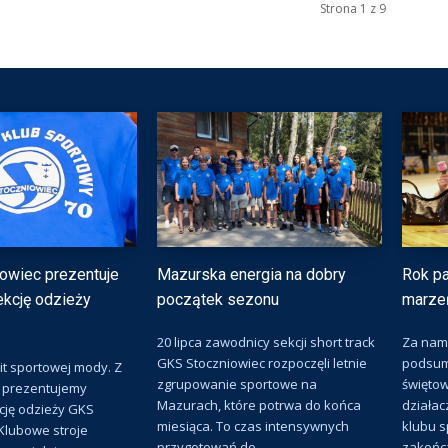
Strona 1 z 9
owiec prezentuje
Mazurska energia na dobry
Rok pa
lekcję odzieży
początek sezonu
marze
20 lipca zawodnicy sekcji short track
Za nami
GKS Stoczniowiec rozpoczęli letnie
podsum
it sportowej mody. Z
zgrupowanie sportowe na
świętow
 prezentujemy
Mazurach, które potrwa do końca
działac
kcję odzieży GKS
miesiąca. To czas intensywnych
klubu sp
Klubowe stroje
przygotowań do...
zakończ