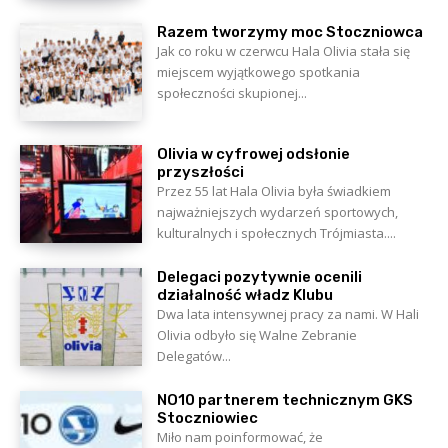
Razem tworzymy moc Stoczniowca
Jak co roku w czerwcu Hala Olivia stała się
miejscem wyjątkowego spotkania
społeczności skupionej...
Olivia w cyfrowej odsłonie
przyszłości
Przez 55 lat Hala Olivia była świadkiem
najważniejszych wydarzeń sportowych,
kulturalnych i społecznych Trójmiasta....
Delegaci pozytywnie ocenili
działalność władz Klubu
Dwa lata intensywnej pracy za nami. W Hali
Olivia odbyło się Walne Zebranie
Delegatów...
NO10 partnerem technicznym GKS
Stoczniowiec
Miło nam poinformować, że