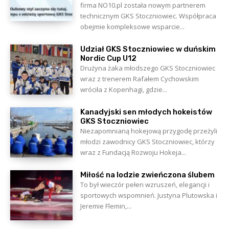
firma NO10.pl została nowym partnerem
technicznym GKS Stoczniowiec. Współpraca
obejmie kompleksowe wsparcie...
Udział GKS Stoczniowiec w duńskim
Nordic Cup U12
Drużyna żaka młodszego GKS Stoczniowiec
wraz z trenerem Rafałem Cychowskim
wróciła z Kopenhagi, gdzie...
Kanadyjski sen młodych hokeistów
GKS Stoczniowiec
Niezapomnianą hokejową przygodę przeżyli
młodzi zawodnicy GKS Stoczniowiec, którzy
wraz z Fundacją Rozwoju Hokeja...
Miłość na lodzie zwieńczona ślubem
To był wieczór pełen wzruszeń, elegancji i
sportowych wspomnień. Justyna Plutowska i
Jeremie Flemin,...