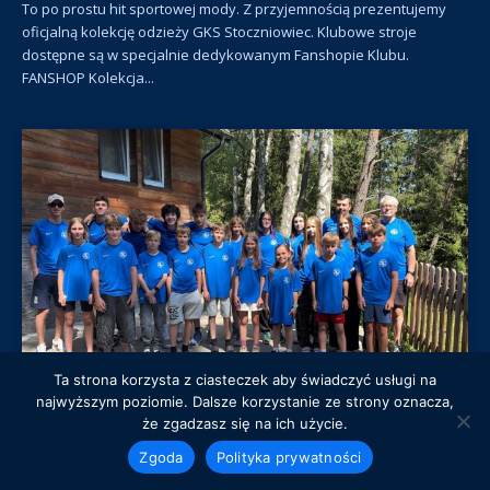
To po prostu hit sportowej mody. Z przyjemnością prezentujemy
oficjalną kolekcję odzieży GKS Stoczniowiec. Klubowe stroje
dostępne są w specjalnie dedykowanym Fanshopie Klubu.
FANSHOP Kolekcja...
Ta strona korzysta z ciasteczek aby świadczyć usługi na
najwyższym poziomie. Dalsze korzystanie ze strony oznacza,
że zgadzasz się na ich użycie.
Mazurska energia na dobry początek sezonu
Zgoda
Polityka prywatności
20 lipca zawodnicy sekcji short track GKS Stoczniowiec rozpoczęli