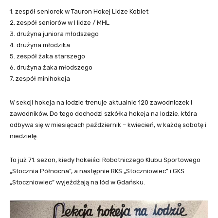
1. zespół seniorek w Tauron Hokej Lidze Kobiet
2. zespół seniorów w I lidze / MHL
3. drużyna juniora młodszego
4. drużyna młodzika
5. zespół żaka starszego
6. drużyna żaka młodszego
7. zespół minihokeja
W sekcji hokeja na lodzie trenuje aktualnie 120 zawodniczek i
zawodników. Do tego dochodzi szkółka hokeja na lodzie, która
odbywa się w miesiącach październik – kwiecień, w każdą sobotę i
niedzielę.
To już 71. sezon, kiedy hokeiści Robotniczego Klubu Sportowego
„Stocznia Północna”, a następnie RKS „Stoczniowiec” i GKS
„Stoczniowiec” wyjeżdżają na lód w Gdańsku.