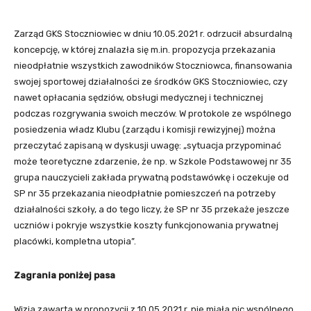
Zarząd GKS Stoczniowiec w dniu 10.05.2021 r. odrzucił absurdalną
koncepcję, w której znalazła się m.in. propozycja przekazania
nieodpłatnie wszystkich zawodników Stoczniowca, finansowania
swojej sportowej działalności ze środków GKS Stoczniowiec, czy
nawet opłacania sędziów, obsługi medycznej i technicznej
podczas rozgrywania swoich meczów. W protokole ze wspólnego
posiedzenia władz Klubu (zarządu i komisji rewizyjnej) można
przeczytać zapisaną w dyskusji uwagę: „sytuacja przypominać
może teoretyczne zdarzenie, że np. w Szkole Podstawowej nr 35
grupa nauczycieli zakłada prywatną podstawówkę i oczekuje od
SP nr 35 przekazania nieodpłatnie pomieszczeń na potrzeby
działalności szkoły, a do tego liczy, że SP nr 35 przekaże jeszcze
uczniów i pokryje wszystkie koszty funkcjonowania prywatnej
placówki, kompletna utopia”.
Zagrania poniżej pasa
Wizja zawarta w propozycji z 10.05.2021 r. nie miała nic wspólnego