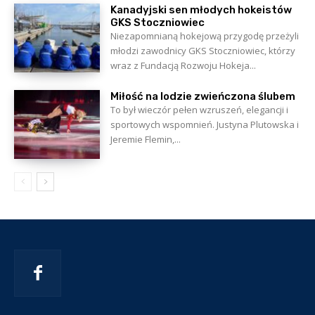
Kanadyjski sen młodych hokeistów
GKS Stoczniowiec
Niezapomnianą hokejową przygodę przeżyli
młodzi zawodnicy GKS Stoczniowiec, którzy
wraz z Fundacją Rozwoju Hokeja...
Miłość na lodzie zwieńczona ślubem
To był wieczór pełen wzruszeń, elegancji i
sportowych wspomnień. Justyna Plutowska i
Jeremie Flemin,...