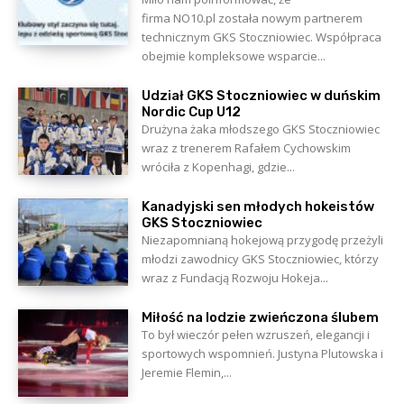
firma NO10.pl została nowym partnerem
technicznym GKS Stoczniowiec. Współpraca
obejmie kompleksowe wsparcie...
Udział GKS Stoczniowiec w duńskim
Nordic Cup U12
Drużyna żaka młodszego GKS Stoczniowiec
wraz z trenerem Rafałem Cychowskim
wróciła z Kopenhagi, gdzie...
Kanadyjski sen młodych hokeistów
GKS Stoczniowiec
Niezapomnianą hokejową przygodę przeżyli
młodzi zawodnicy GKS Stoczniowiec, którzy
wraz z Fundacją Rozwoju Hokeja...
Miłość na lodzie zwieńczona ślubem
To był wieczór pełen wzruszeń, elegancji i
sportowych wspomnień. Justyna Plutowska i
Jeremie Flemin,...