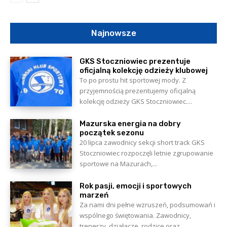
Najnowsze
GKS Stoczniowiec prezentuje
oficjalną kolekcję odzieży klubowej
To po prostu hit sportowej mody. Z
przyjemnością prezentujemy oficjalną
kolekcję odzieży GKS Stoczniowiec....
Mazurska energia na dobry
początek sezonu
20 lipca zawodnicy sekcji short track GKS
Stoczniowiec rozpoczęli letnie zgrupowanie
sportowe na Mazurach,...
Rok pasji, emocji i sportowych
marzeń
Za nami dni pełne wzruszeń, podsumowań i
wspólnego świętowania. Zawodnicy,
trenerzy, działacze, rodzice oraz...