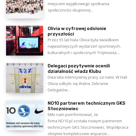
miejscem wyjątkowego spotkania
społeczności skupionej...
Olivia w cyfrowej odsłonie
przyszłości
Przez 55 lat Hala Olivia była świadkiem
najważniejszych wydarzeń sportowych,
kulturalnych i społecznych Trójmiasta....
Delegaci pozytywnie ocenili
działalność władz Klubu
Dwa lata intensywnej pracy za nami. W Hali
Olivia odbyło się Walne Zebranie
Delegatów...
NO10 partnerem technicznym GKS
Stoczniowiec
Miło nam poinformować, że
firma NO10.pl została nowym partnerem
technicznym GKS Stoczniowiec. Współpraca
obejmie kompleksowe wsparcie...