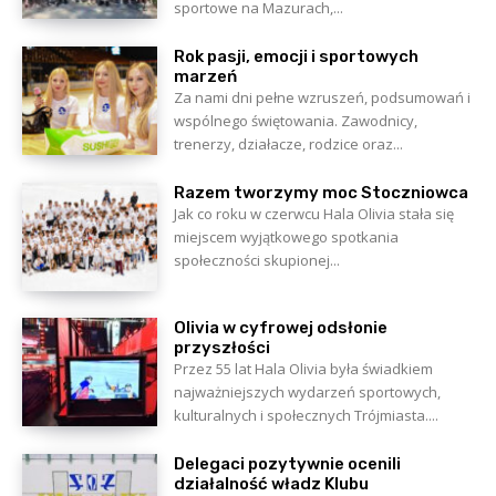
sportowe na Mazurach,...
Rok pasji, emocji i sportowych
marzeń
Za nami dni pełne wzruszeń, podsumowań i
wspólnego świętowania. Zawodnicy,
trenerzy, działacze, rodzice oraz...
Razem tworzymy moc Stoczniowca
Jak co roku w czerwcu Hala Olivia stała się
miejscem wyjątkowego spotkania
społeczności skupionej...
Olivia w cyfrowej odsłonie
przyszłości
Przez 55 lat Hala Olivia była świadkiem
najważniejszych wydarzeń sportowych,
kulturalnych i społecznych Trójmiasta....
Delegaci pozytywnie ocenili
działalność władz Klubu