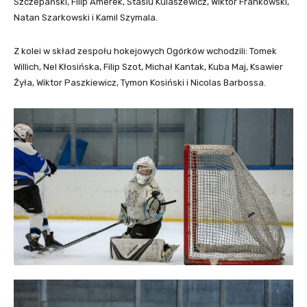
Szczepański, Filip Amerek, Stasiu Kulaszewicz, Wiktor Frankowski,
Natan Szarkowski i Kamil Szymala.
Z kolei w skład zespołu hokejowych Ogórków wchodzili: Tomek
Willich, Nel Kłosińska, Filip Szot, Michał Kantak, Kuba Maj, Ksawier
Żyła, Wiktor Paszkiewicz, Tymon Kosiński i Nicolas Barbossa.