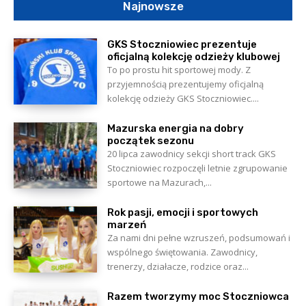
Najnowsze
GKS Stoczniowiec prezentuje
oficjalną kolekcję odzieży klubowej
To po prostu hit sportowej mody. Z
przyjemnością prezentujemy oficjalną
kolekcję odzieży GKS Stoczniowiec....
Mazurska energia na dobry
początek sezonu
20 lipca zawodnicy sekcji short track GKS
Stoczniowiec rozpoczęli letnie zgrupowanie
sportowe na Mazurach,...
Rok pasji, emocji i sportowych
marzeń
Za nami dni pełne wzruszeń, podsumowań i
wspólnego świętowania. Zawodnicy,
trenerzy, działacze, rodzice oraz...
Razem tworzymy moc Stoczniowca