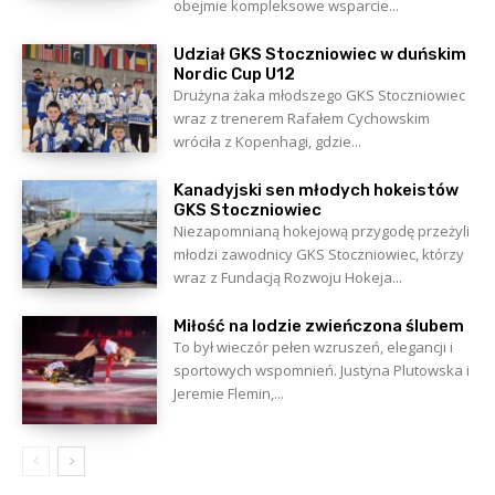
obejmie kompleksowe wsparcie...
Udział GKS Stoczniowiec w duńskim
Nordic Cup U12
Drużyna żaka młodszego GKS Stoczniowiec
wraz z trenerem Rafałem Cychowskim
wróciła z Kopenhagi, gdzie...
Kanadyjski sen młodych hokeistów
GKS Stoczniowiec
Niezapomnianą hokejową przygodę przeżyli
młodzi zawodnicy GKS Stoczniowiec, którzy
wraz z Fundacją Rozwoju Hokeja...
Miłość na lodzie zwieńczona ślubem
To był wieczór pełen wzruszeń, elegancji i
sportowych wspomnień. Justyna Plutowska i
Jeremie Flemin,...