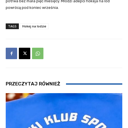
potrwa bez mała pięć miesięcy. Młodzi adepci hokeja na lód
powrócą pod koniec września.
TAGS
Hokej na lodzie
PRZECZYTAJ RÓWNIEŻ