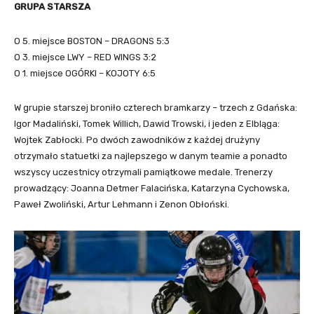
GRUPA STARSZA
O 5. miejsce BOSTON – DRAGONS 5:3
O 3. miejsce LWY – RED WINGS 3:2
O 1. miejsce OGÓRKI – KOJOTY 6:5
W grupie starszej broniło czterech bramkarzy – trzech z Gdańska:
Igor Madaliński, Tomek Willich, Dawid Trowski, i jeden z Elbląga:
Wojtek Zabłocki. Po dwóch zawodników z każdej drużyny
otrzymało statuetki za najlepszego w danym teamie a ponadto
wszyscy uczestnicy otrzymali pamiątkowe medale. Trenerzy
prowadzący: Joanna Detmer Falacińska, Katarzyna Cychowska,
Paweł Zwoliński, Artur Lehmann i Zenon Obłoński.