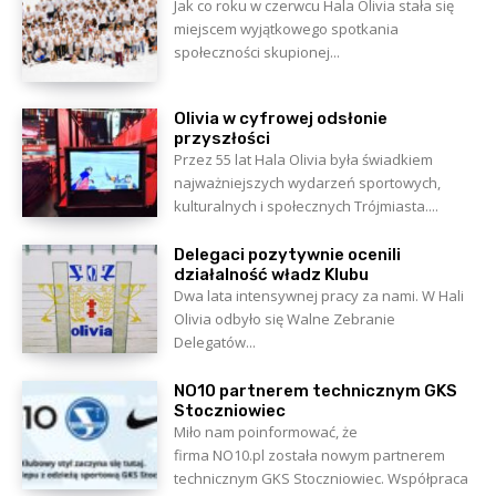
Jak co roku w czerwcu Hala Olivia stała się
miejscem wyjątkowego spotkania
społeczności skupionej...
Olivia w cyfrowej odsłonie
przyszłości
Przez 55 lat Hala Olivia była świadkiem
najważniejszych wydarzeń sportowych,
kulturalnych i społecznych Trójmiasta....
Delegaci pozytywnie ocenili
działalność władz Klubu
Dwa lata intensywnej pracy za nami. W Hali
Olivia odbyło się Walne Zebranie
Delegatów...
NO10 partnerem technicznym GKS
Stoczniowiec
Miło nam poinformować, że
firma NO10.pl została nowym partnerem
technicznym GKS Stoczniowiec. Współpraca